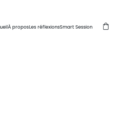
ESSE OBLIGE.
ueil
À propos
Les réflexions
Smart Session