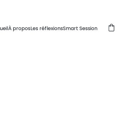
ESSE OBLIGE.
ueil
À propos
Les réflexions
Smart Session